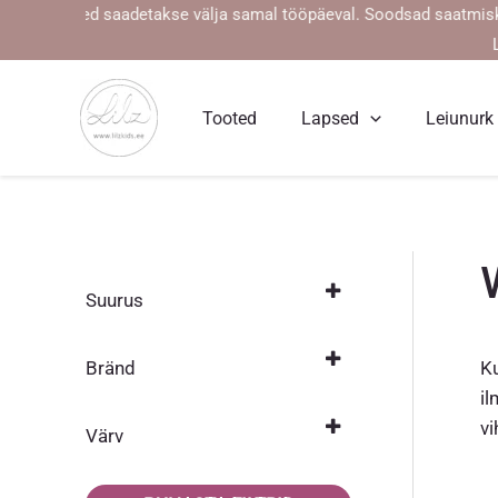
Skip
ellimused saadetakse välja samal tööpäeval. Soodsad saatmiskulud a
to
content
Tooted
Lapsed
Leiunurk
Suurus
80
(12)
Ku
Bränd
86
(12)
il
Jonathan
(12)
v
92
(12)
Värv
98
Hall
(14)
(1)