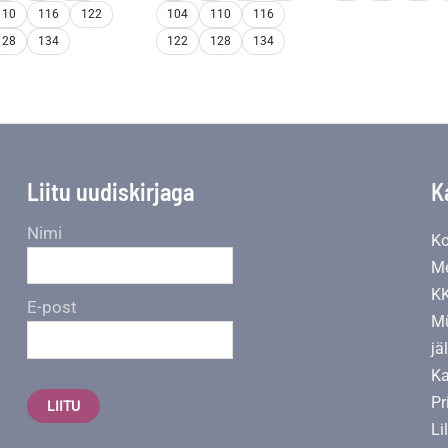
110
116
122
104
110
116
128
134
122
128
134
Liitu uudiskirjaga
K
Nimi
Ko
Me
K
E-post
Mü
jä
Ka
Pr
LIITU
Li