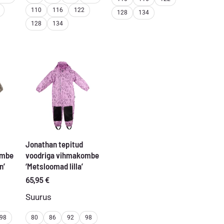
110
116
122
128
134
128
134
Jonathan tepitud
ombe
voodriga vihmakombe
n’
‘Metsloomad lilla’
65,95
€
Suurus
98
80
86
92
98