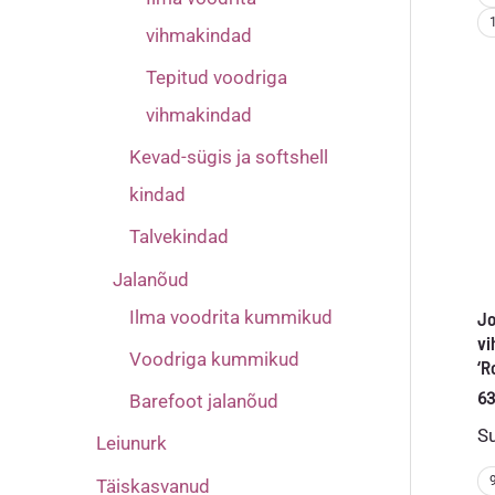
vihmakindad
Tepitud voodriga
vihmakindad
Kevad-sügis ja softshell
kindad
Talvekindad
Jalanõud
Ilma voodrita kummikud
Jo
v
Voodriga kummikud
‘R
63
Barefoot jalanõud
S
Leiunurk
Täiskasvanud