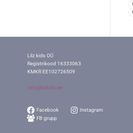
Lilz kids OÜ
Registrikood 16333063
KMKR EE102726509
info@lilzkids.ee
Facebook
Instagram
FB grupp