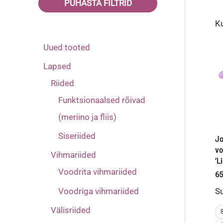
PUHASTA FILTRID
104
Lilla
(14)
(4)
K
110
Oranž
(14)
(1)
Uued tooted
116
Pruun
(14)
(1)
Lapsed
122
Roheline
(12)
(3)
Riided
128
Roosa
(12)
(2)
Funktsionaalsed rõivad
134
Tumehall
(12)
(1)
(meriino ja fliis)
Siseriided
Jo
vo
Vihmariided
‘L
Voodrita vihmariided
65
Voodriga vihmariided
S
Välisriided