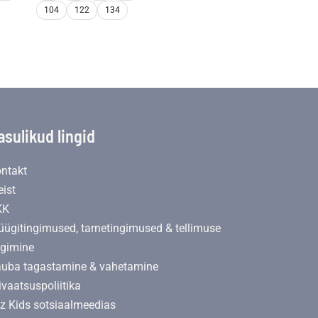
104
122
134
asulikud lingid
ntakt
ist
KK
ügitingimused, tarnetingimused & tellimuse
lgimine
uba tagastamine & vahetamine
ivaatsuspoliitika
lz Kids sotsiaalmeedias