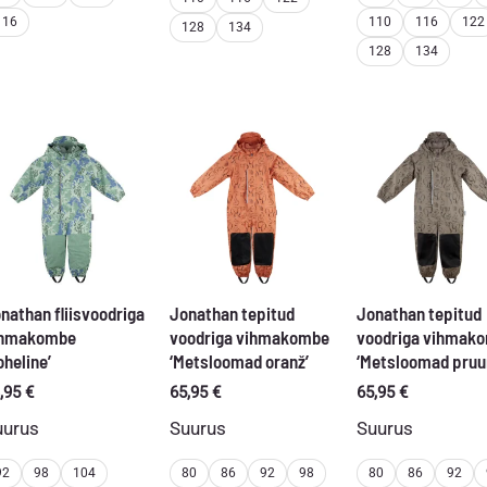
116
110
116
122
128
134
128
134
nathan fliisvoodriga
Jonathan tepitud
Jonathan tepitud
ihmakombe
voodriga vihmakombe
voodriga vihmak
oheline’
‘Metsloomad oranž’
‘Metsloomad pruu
,95
€
65,95
€
65,95
€
uurus
Suurus
Suurus
92
98
104
80
86
92
98
80
86
92