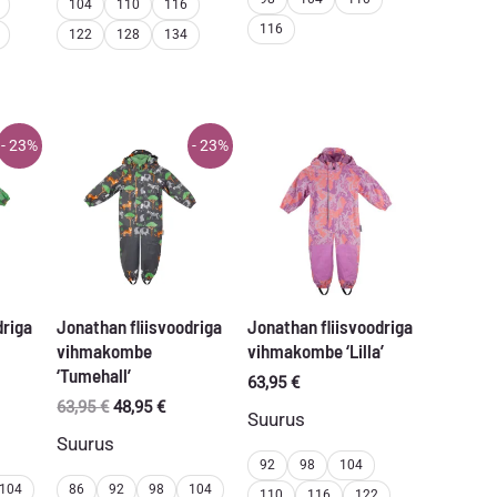
104
110
116
116
122
128
134
- 23%
- 23%
driga
Jonathan fliisvoodriga
Jonathan fliisvoodriga
vihmakombe
vihmakombe ‘Lilla’
‘Tumehall’
63,95
€
egune
Algne
Praegune
63,95
€
48,95
€
Suurus
d
hind
hind
Suurus
oli:
on:
92
98
104
95 €.
63,95 €.
48,95 €.
104
86
92
98
104
110
116
122