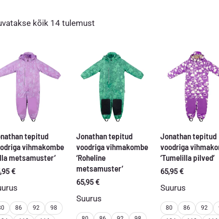
Sorditud
uvatakse kõik 14 tulemust
uusimate
järgi
nathan tepitud
Jonathan tepitud
Jonathan tepitud
odriga vihmakombe
voodriga vihmakombe
voodriga vihmak
illa metsamuster’
‘Roheline
‘Tumelilla pilved’
metsamuster’
,95
€
65,95
€
65,95
€
uurus
Suurus
Suurus
80
86
92
98
80
86
92
80
86
92
98