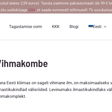
lates 2,59 eurost. Tasuta saatmine pakiautomaati üle 99 € tellimu
Liitu uudiskirjaga
SIIN
, et saada esimeselt tellimuselt 7% soodustus
Tagastamise vorm
KKK
Blogi
Eesti
Vihmakombe
na Eesti kliimas on sageli vihmane ilm, on maksimaalseks väl
mastikukindlad välisriided. Levinumaks ilmastikukindlaks v
ihmakomplekt.