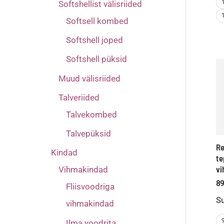
Softshellist välisriided
Softsell kombed
Softshell joped
Softshell püksid
Muud välisriided
Talveriided
Talvekombed
Talvepüksid
Re
Kindad
te
vi
Vihmakindad
89
Fliisvoodriga
S
vihmakindad
Ilma voodrita