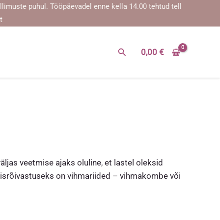
ste puhul. Tööpäevadel enne kella 14.00 tehtud tellimused saadeta
t
Search
0,00
€
jas veetmise ajaks oluline, et lastel oleksid
älisrõivastuseks on vihmariided – vihmakombe või