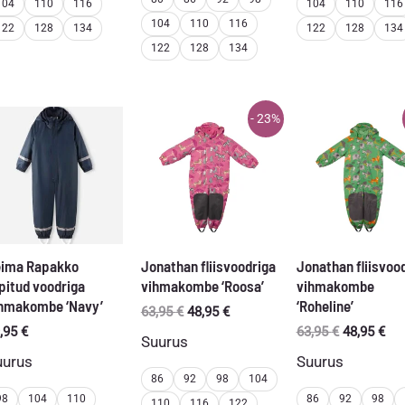
104
110
116
104
110
116
104
110
116
122
128
134
122
128
134
122
128
134
- 23%
ima Rapakko
Jonathan fliisvoodriga
Jonathan fliisvoo
pitud voodriga
vihmakombe ‘Roosa’
vihmakombe
hmakombe ‘Navy’
‘Roheline’
Algne
Praegune
63,95
€
48,95
€
hind
hind
Algne
Pra
,95
€
63,95
€
48,95
€
Suurus
oli:
on:
hind
hin
uurus
Suurus
63,95 €.
48,95 €.
oli:
on:
86
92
98
104
63,95 €.
48,
98
104
110
86
92
98
110
116
122