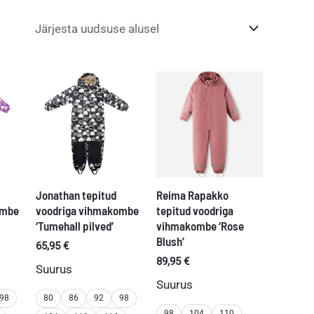
Jonathan tepitud
Reima Rapakko
ombe
voodriga vihmakombe
tepitud voodriga
‘Tumehall pilved’
vihmakombe ‘Rose
Blush’
65,95
€
89,95
€
Suurus
Suurus
98
80
86
92
98
98
104
110