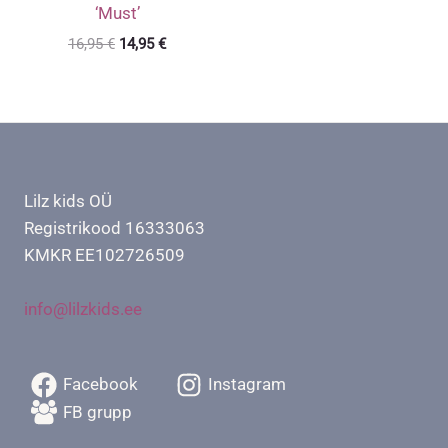
‘Must’
Algne
Praegune
16,95
€
14,95
€
hind
hind
oli:
on:
16,95 €.
14,95 €.
Lilz kids OÜ
Registrikood 16333063
KMKR EE102726509
info@lilzkids.ee
Facebook
Instagram
FB grupp