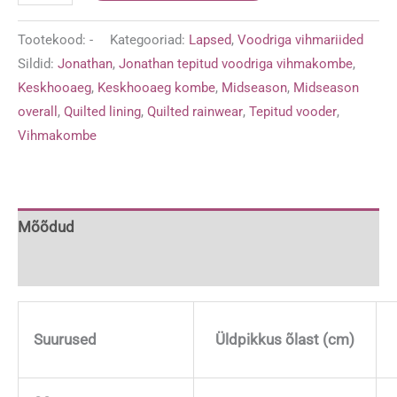
tepitud
voodriga
Tootekood:
-
Kategooriad:
Lapsed
,
Voodriga vihmariided
vihmakombe
Sildid:
Jonathan
,
Jonathan tepitud voodriga vihmakombe
,
'Metsloomad
Keskhooaeg
,
Keskhooaeg kombe
,
Midseason
,
Midseason
pruun'
overall
,
Quilted lining
,
Quilted rainwear
,
Tepitud vooder
,
kogus
Vihmakombe
Mõõdud
Lisainfo
Suurused
Üldpikkus õlast (cm)