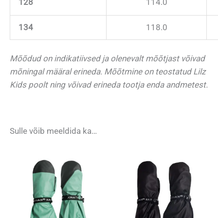
128
114.0
134
118.0
Mõõdud on indikatiivsed ja olenevalt mõõtjast võivad
mõningal määral erineda. Mõõtmine on teostatud Lilz
Kids poolt ning võivad erineda tootja enda andmetest.
Sulle võib meeldida ka…