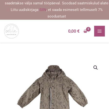
Skip
aadetakse välja samal tööpäeval. Soodsad saatmiskulud alates 2,59
to
Liitu uudiskirjaga
SIIN
, et saada esimeselt tellimuselt 7%
content
soodustust
0,00
€