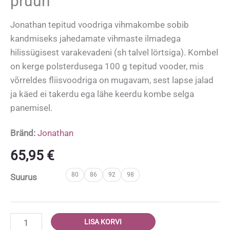
pruun’
Jonathan tepitud voodriga vihmakombe sobib
kandmiseks jahedamate vihmaste ilmadega
hilissügisest varakevadeni (sh talvel lörtsiga). Kombel
on kerge polsterdusega 100 g tepitud vooder, mis
võrreldes fliisvoodriga on mugavam, sest lapse jalad
ja käed ei takerdu ega lähe keerdu kombe selga
panemisel.
Bränd:
Jonathan
65,95
€
80
86
92
98
Suurus
Jonathan
LISA KORVI