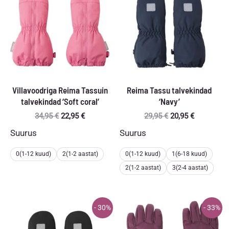
Villavoodriga Reima Tassuin
Reima Tassu talvekindad
talvekindad ‘Soft coral’
‘Navy’
Algne
Praegune
Algne
Praegune
34,95
€
22,95
€
29,95
€
20,95
€
hind
hind
hind
hind
Suurus
Suurus
oli:
on:
oli:
on:
34,95 €.
22,95 €.
29,95 €.
20,95 €.
0(1-12 kuud)
2(1-2 aastat)
0(1-12 kuud)
1(6-18 kuud)
2(1-2 aastat)
3(2-4 aastat)
- 30%
- 33%