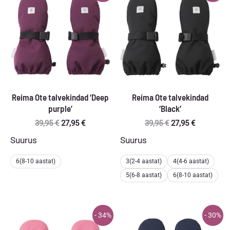
Reima Ote talvekindad ‘Deep
Reima Ote talvekindad
purple’
‘Black’
Algne
Praegune
Algne
Praegune
39,95
€
27,95
€
39,95
€
27,95
€
hind
hind
hind
hind
Suurus
Suurus
oli:
on:
oli:
on:
39,95 €.
27,95 €.
39,95 €.
27,95 €.
6(8-10 aastat)
3(2-4 aastat)
4(4-6 aastat)
5(6-8 aastat)
6(8-10 aastat)
- 34%
- 30%