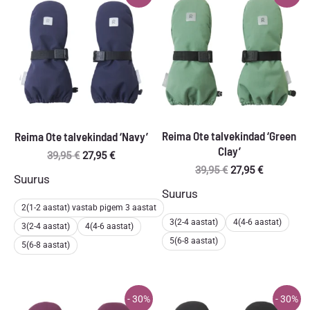
Reima Ote talvekindad ‘Green
Reima Ote talvekindad ‘Navy’
Clay’
Algne
Praegune
39,95
€
27,95
€
hind
hind
Algne
Praegune
39,95
€
27,95
€
Suurus
oli:
on:
hind
hind
Suurus
39,95 €.
27,95 €.
oli:
on:
2(1-2 aastat) vastab pigem 3 aastat
39,95 €.
27,95 €.
3(2-4 aastat)
4(4-6 aastat)
3(2-4 aastat)
4(4-6 aastat)
5(6-8 aastat)
5(6-8 aastat)
- 30%
- 30%