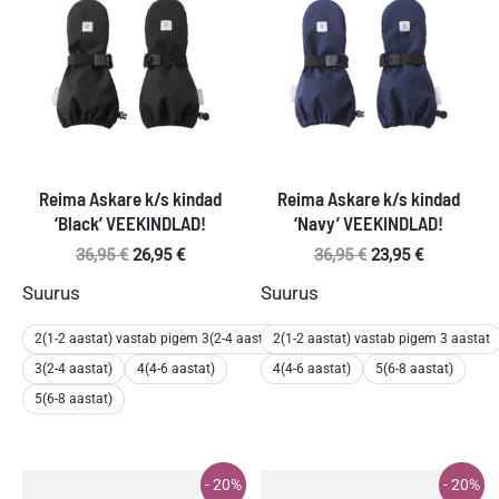
Reima Askare k/s kindad
Reima Askare k/s kindad
‘Black’ VEEKINDLAD!
‘Navy’ VEEKINDLAD!
Algne
Praegune
Algne
Praegune
36,95
€
26,95
€
36,95
€
23,95
€
hind
hind
hind
hind
Suurus
Suurus
oli:
on:
oli:
on:
36,95 €.
26,95 €.
36,95 €.
23,95 €.
2(1-2 aastat) vastab pigem 3(2-4 aastat)
2(1-2 aastat) vastab pigem 3 aastat
3(2-4 aastat)
4(4-6 aastat)
4(4-6 aastat)
5(6-8 aastat)
5(6-8 aastat)
- 20%
- 20%