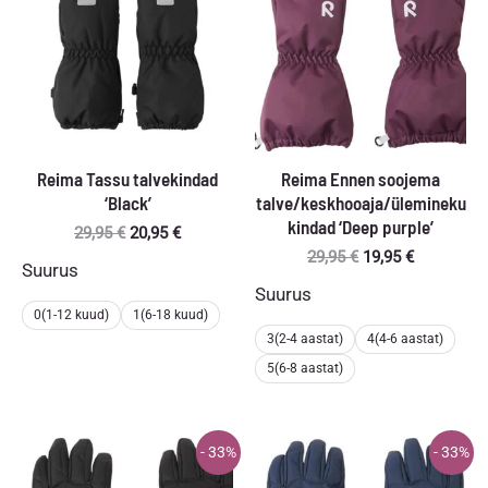
Reima Tassu talvekindad
Reima Ennen soojema
‘Black’
talve/keskhooaja/ülemineku
kindad ‘Deep purple’
Algne
Praegune
29,95
€
20,95
€
hind
hind
Algne
Praegune
29,95
€
19,95
€
Suurus
oli:
on:
hind
hind
Suurus
29,95 €.
20,95 €.
oli:
on:
0(1-12 kuud)
1(6-18 kuud)
29,95 €.
19,95 €.
3(2-4 aastat)
4(4-6 aastat)
5(6-8 aastat)
- 33%
- 33%