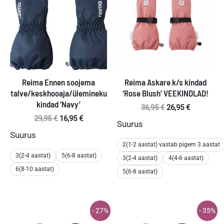
Reima Ennen soojema
Reima Askare k/s kindad
talve/keskhooaja/ülemineku
‘Rose Blush’ VEEKINDLAD!
kindad ‘Navy’
Algne
Praegune
36,95
€
26,95
€
hind
hind
Algne
Praegune
29,95
€
16,95
€
Suurus
oli:
on:
hind
hind
Suurus
36,95 €.
26,95 €.
oli:
on:
2(1-2 aastat) vastab pigem 3 aastat
29,95 €.
16,95 €.
3(2-4 aastat)
5(6-8 aastat)
3(2-4 aastat)
4(4-6 aastat)
6(8-10 aastat)
5(6-8 aastat)
- 27%
- 35%