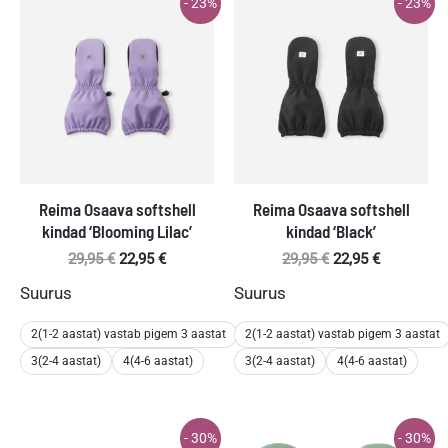
- 23%
- 23%
Reima Osaava softshell
Reima Osaava softshell
kindad ‘Blooming Lilac’
kindad ‘Black’
Algne
Praegune
Algne
Praegune
29,95
€
22,95
€
29,95
€
22,95
€
hind
hind
hind
hind
Suurus
Suurus
oli:
on:
oli:
on:
29,95 €.
22,95 €.
29,95 €.
22,95 €.
2(1-2 aastat) vastab pigem 3 aastat
2(1-2 aastat) vastab pigem 3 aastat
3(2-4 aastat)
4(4-6 aastat)
3(2-4 aastat)
4(4-6 aastat)
- 30%
- 30%