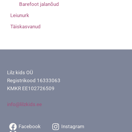
Barefoot jalanõud
Leiunurk
Täiskasvanud
Lilz kids OÜ
Registrikood 16333063
KMKR EE102726509
info@lilzkids.ee
Facebook
Instagram