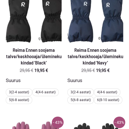
Reima Ennen soojema
Reima Ennen soojema
talve/keskhooaja/ülemineku
talve/keskhooaja/ülemineku
kindad ‘Black’
kindad ‘Navy’
Algne
Praegune
Algne
Praegune
29,95
€
19,95
€
29,95
€
19,95
€
hind
hind
hind
hind
Suurus
Suurus
oli:
on:
oli:
on:
29,95 €.
19,95 €.
29,95 €.
19,95 €.
3(2-4 aastat)
4(4-6 aastat)
3(2-4 aastat)
4(4-6 aastat)
5(6-8 aastat)
5(6-8 aastat)
6(8-10 aastat)
- 43%
- 43%