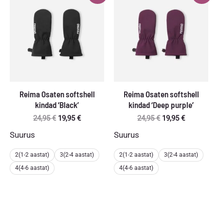
Reima Osaten softshell
Reima Osaten softshell
kindad ‘Black’
kindad ‘Deep purple’
Algne
Praegune
Algne
Praegune
24,95
€
19,95
€
24,95
€
19,95
€
hind
hind
hind
hind
Suurus
Suurus
oli:
on:
oli:
on:
24,95 €.
19,95 €.
24,95 €.
19,95 €.
2(1-2 aastat)
3(2-4 aastat)
2(1-2 aastat)
3(2-4 aastat)
4(4-6 aastat)
4(4-6 aastat)