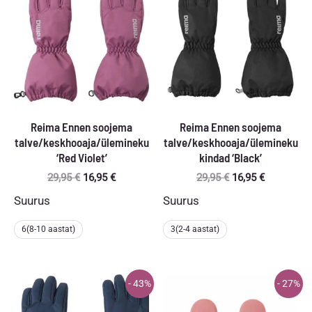
Reima Ennen soojema
Reima Ennen soojema
talve/keskhooaja/ülemineku
talve/keskhooaja/ülemineku
‘Red Violet’
kindad ‘Black’
Algne
Praegune
Algne
Praegune
29,95
€
16,95
€
29,95
€
16,95
€
hind
hind
hind
hind
Suurus
Suurus
oli:
on:
oli:
on:
29,95 €.
16,95 €.
29,95 €.
16,95 €.
6(8-10 aastat)
3(2-4 aastat)
- 43%
- 27%