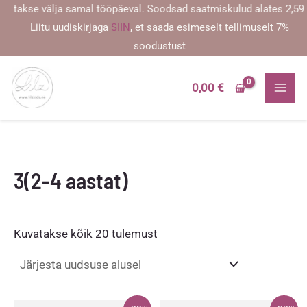
Skip
se välja samal tööpäeval. Soodsad saatmiskulud alates 2,59 eurost
to
Liitu uudiskirjaga
SIIN
, et saada esimeselt tellimuselt 7%
content
soodustust
0,00
€
3(2-4 aastat)
Sorditud
Kuvatakse kõik 20 tulemust
uusimate
järgi