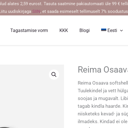
tes 2,59 eurost. Tasuta saatmine pakiautomaati üle 99 € tellimust
Liitu uudiskirjaga
SIIN
, et saada esimeselt tellimuselt 7% soodustus
Tagastamise vorm
KKK
Blogi
Eesti
Reima Osaava 
Reima Osaava softshell 
Tuulekindel ja vett hül
soojas ja mugavalt. Li
tagab kindla haarde. K
niisketeks kevad- ja s
ilmadeks. Kindad ei ole