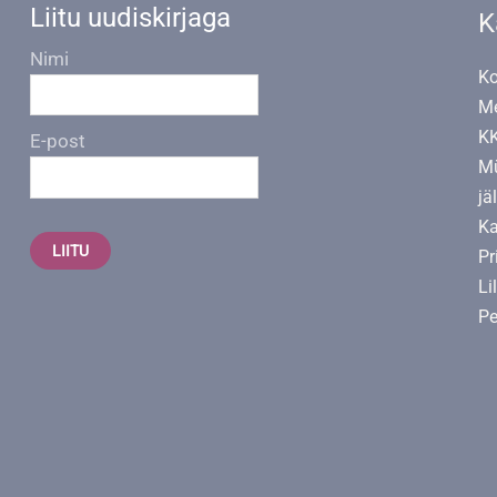
Liitu uudiskirjaga
K
Nimi
Ko
Me
K
E-post
Mü
jä
Ka
LIITU
Pr
Li
Pe