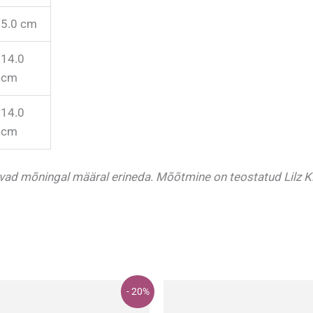
5.0 cm
14.0
cm
14.0
cm
ivad mõningal määral erineda.
Mõõtmine on teostatud Lilz Ki
- 20%