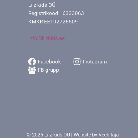
Lilz kids OÜ
Registrikood 16333063
KMKR EE102726509
info@lilzkids.ee
Facebook
Instagram
FB grupp
© 2026 Lilz kids OÜ | Website by
Veebitaja