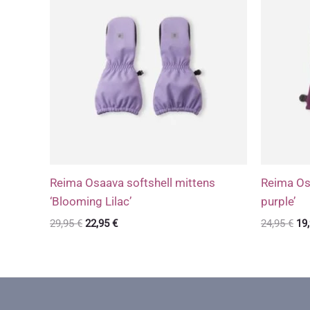
Reima Osaava softshell mittens
Reima Osa
‘Blooming Lilac’
purple’
Algne
Praegune
Al
29,95
€
22,95
€
24,95
€
19
hind
hind
hin
oli:
on:
oli:
29,95 €.
22,95 €.
24,