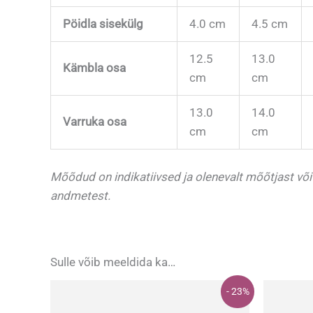
Pöidla sisekülg
4.0 cm
4.5 cm
12.5
13.0
Kämbla osa
cm
cm
13.0
14.0
Varruka osa
cm
cm
Mõõdud on indikatiivsed ja olenevalt mõõtjast võ
andmetest.
Sulle võib meeldida ka…
- 23%