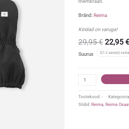
membraan.
Bränd:
Reima
Kindad on varuga!
Algne
29,95
€
22,95
hind
2(1-2 aastat) vast
Suurus
oli:
29,95 €
Reima
Osaava
softshell
Tootekood:
-
Kategoori
kindad
Sildid:
Reima
,
Reima Osaa
'Black'
kogus