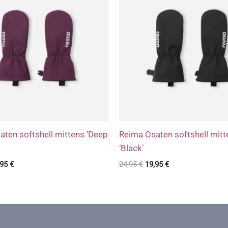
ten softshell mittens ‘Deep
Reima Osaten softshell mitt
‘Black’
gne
Praegune
Algne
Praegune
,95
€
24,95
€
19,95
€
d
hind
hind
hind
on:
oli:
on:
95 €.
19,95 €.
24,95 €.
19,95 €.