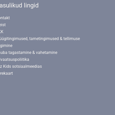
asulikud lingid
ntakt
ist
KK
ügitingimused, tarnetingimused & tellimuse
lgimine
uba tagastamine & vahetamine
ivaatsuspoliitika
lz Kids sotsiaalmeedias
rekaart