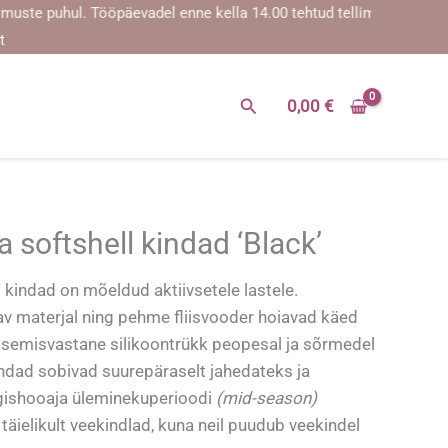
e puhul. Tööpäevadel enne kella 14.00 tehtud tellimused saadetaks
t
Search
0,00
€
softshell kindad ‘Black’
kindad on mõeldud aktiivsetele lastele.
gav materjal ning pehme fliisvooder hoiavad käed
bisemisvastane silikoontrükk peopesal ja sõrmedel
indad sobivad suurepäraselt jahedateks ja
ügishooaja üleminekuperioodi
(mid-season)
 täielikult veekindlad, kuna neil puudub veekindel