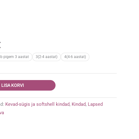
Praegune
€
hind
ab pigem 3 aastat
3(2-4 aastat)
4(4-6 aastat)
on:
.
22,95 €.
LISA KORVI
ad:
Kevad-sügis ja softshell kindad
,
Kindad
,
Lapsed
va