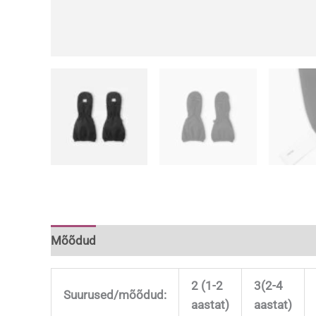
Mõõdud
Lisainfo
2 (1-2
3(2-4
Suurused/mõõdud:
aastat)
aastat)