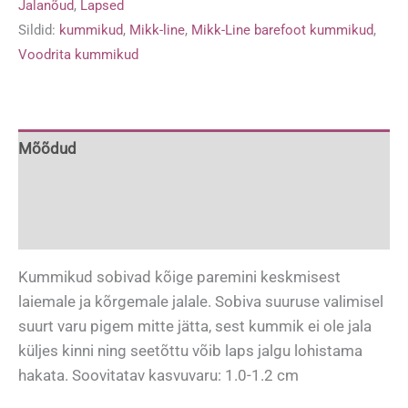
Jalanõud
,
Lapsed
Blue'
Sildid:
kummikud
,
Mikk-line
,
Mikk-Line barefoot kummikud
,
kogus
Voodrita kummikud
Mõõdud
Lisainfo
Kummikute hooldus ja kasutamine
Kummikud sobivad kõige paremini keskmisest
laiemale ja kõrgemale jalale. Sobiva suuruse valimisel
suurt varu pigem mitte jätta, sest kummik ei ole jala
küljes kinni ning seetõttu võib laps jalgu lohistama
hakata. Soovitatav kasvuvaru: 1.0-1.2 cm