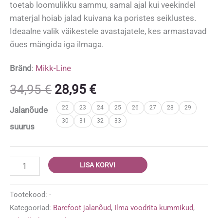
toetab loomulikku sammu, samal ajal kui veekindel
materjal hoiab jalad kuivana ka poristes seiklustes.
Ideaalne valik väikestele avastajatele, kes armastavad
õues mängida iga ilmaga.
Bränd
:
Mikk-Line
Algne
Praegune
34,95
€
28,95
€
hind
hind
22
23
24
25
26
27
28
29
Jalanõude
oli:
on:
30
31
32
33
34,95 €.
28,95 €.
suurus
Mikk-
LISA KORVI
Line
barefoot
Tootekood:
-
kummikud
Kategooriad:
Barefoot jalanõud
,
Ilma voodrita kummikud
,
'Strong