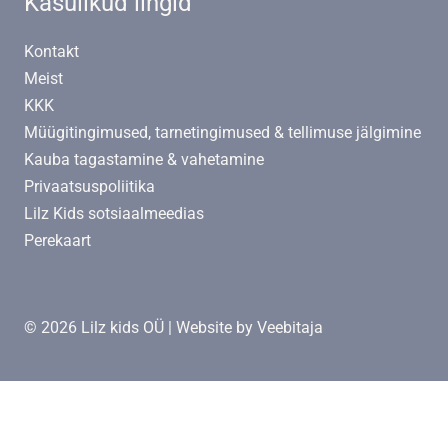
Kasulikud lingid
Kontakt
Meist
KKK
Müügitingimused, tarnetingimused & tellimuse jälgimine
Kauba tagastamine & vahetamine
Privaatsuspoliitika
Lilz Kids sotsiaalmeedias
Perekaart
© 2026 Lilz kids OÜ | Website by
Veebitaja