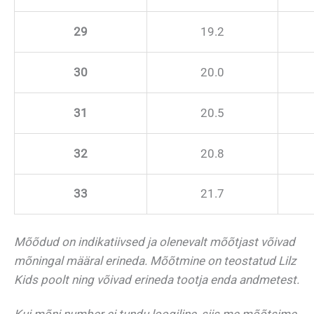
29
19.2
30
20.0
31
20.5
32
20.8
33
21.7
Mõõdud on indikatiivsed ja olenevalt mõõtjast võivad
mõningal määral erineda.
Mõõtmine on teostatud Lilz
Kids poolt ning võivad erineda tootja enda andmetest.
Kui mõni number ei tundu loogiline, siis me mõõtsime