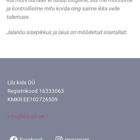
ja kontrollisime mitu korda ning saime ikka selle
tulemuse.
Jalanõu sisepikkus ja laius on mõõdetud sisetallalt.
Lilz kids OÜ
Registrikood 16333063
KMKR EE102726509
info@lilzkids.ee
Facebook
Instagram