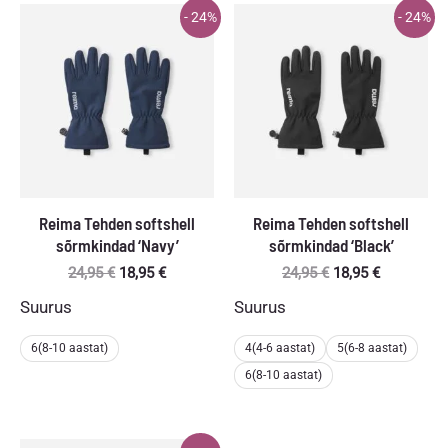
- 24%
- 24%
Reima Tehden softshell
Reima Tehden softshell
sõrmkindad ‘Navy’
sõrmkindad ‘Black’
Algne
Praegune
Algne
Praegune
24,95
€
18,95
€
24,95
€
18,95
€
hind
hind
hind
hind
Suurus
Suurus
oli:
on:
oli:
on:
24,95 €.
18,95 €.
24,95 €.
18,95 €.
6(8-10 aastat)
4(4-6 aastat)
5(6-8 aastat)
6(8-10 aastat)