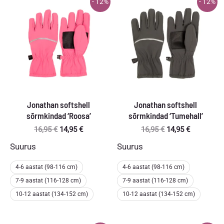
- 12%
- 12%
Jonathan softshell
Jonathan softshell
sõrmkindad ‘Roosa’
sõrmkindad ‘Tumehall’
Algne
Praegune
Algne
Praegune
16,95
€
14,95
€
16,95
€
14,95
€
hind
hind
hind
hind
Suurus
Suurus
oli:
on:
oli:
on:
16,95 €.
14,95 €.
16,95 €.
14,95 €.
4-6 aastat (98-116 cm)
4-6 aastat (98-116 cm)
7-9 aastat (116-128 cm)
7-9 aastat (116-128 cm)
10-12 aastat (134-152 cm)
10-12 aastat (134-152 cm)