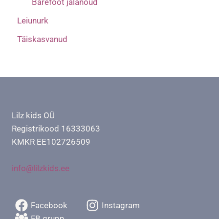
Barefoot jalanõud
Leiunurk
Täiskasvanud
Lilz kids OÜ
Registrikood 16333063
KMKR EE102726509
info@lilzkids.ee
Facebook
Instagram
FB grupp