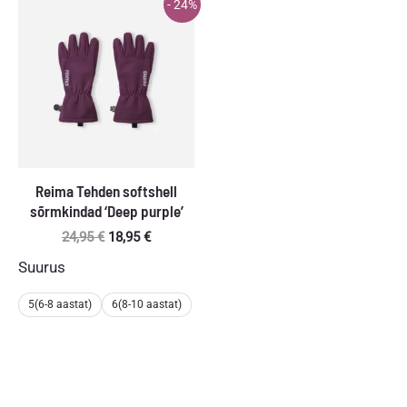
- 24%
Reima Tehden softshell
sõrmkindad ‘Deep purple’
Algne
Praegune
24,95
€
18,95
€
hind
hind
Suurus
oli:
on:
24,95 €.
18,95 €.
5(6-8 aastat)
6(8-10 aastat)