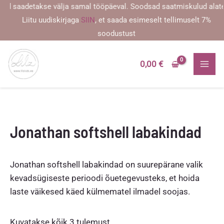
Skip
d saadetakse välja samal tööpäeval. Soodsad saatmiskulud alates 2
to
Liitu uudiskirjaga
SIIN
, et saada esimeselt tellimuselt 7%
content
soodustust
0,00
€
Jonathan softshell labakindad
Jonathan softshell labakindad on suurepärane valik
kevadsügiseste perioodi õuetegevusteks, et hoida
laste väikesed käed külmematel ilmadel soojas.
Sorditud
Kuvatakse kõik 3 tulemust