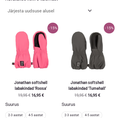
uusimate
järgi
- 15%
- 15%
Jonathan softshell
Jonathan softshell
labakindad ‘Roosa’
labakindad ‘Tumehall’
Algne
Praegune
Algne
Praegune
19,95
€
16,95
€
19,95
€
16,95
€
hind
hind
hind
hind
Suurus
Suurus
oli:
on:
oli:
on:
19,95 €.
16,95 €.
19,95 €.
16,95 €.
2-3 aastat
4-5 aastat
2-3 aastat
4-5 aastat