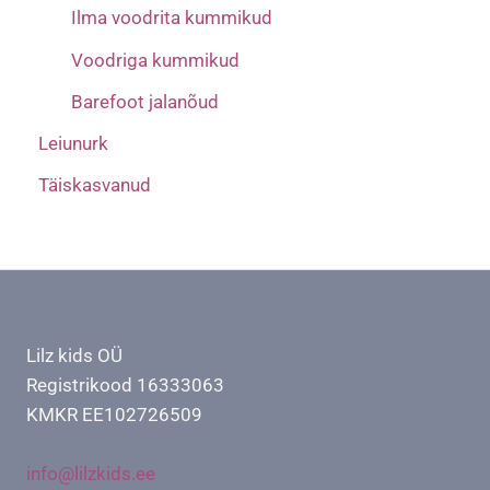
Ilma voodrita kummikud
Voodriga kummikud
Barefoot jalanõud
Leiunurk
Täiskasvanud
Lilz kids OÜ
Registrikood 16333063
KMKR EE102726509
info@lilzkids.ee