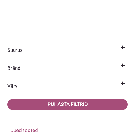
Suurus
2-3 aastat
(3)
Bränd
4-5 aastat
(3)
Jonathan
(3)
6-7 aastat
(3)
Värv
Hall
(1)
PUHASTA FILTRID
Lilla
(1)
Roosa
(1)
Uued tooted