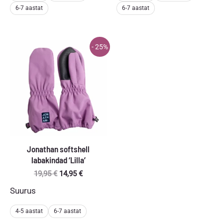
6-7 aastat
6-7 aastat
- 25%
Jonathan softshell
labakindad ‘Lilla’
Algne
Praegune
19,95
€
14,95
€
hind
hind
Suurus
oli:
on:
19,95 €.
14,95 €.
4-5 aastat
6-7 aastat