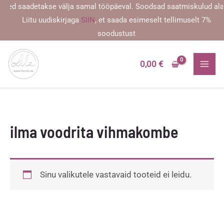
Skip
sed saadetakse välja samal tööpäeval. Soodsad saatmiskulud alates
to
Liitu uudiskirjaga
SIIN
, et saada esimeselt tellimuselt 7%
content
soodustust
0,00
€
ilma voodrita vihmakombe
Sinu valikutele vastavaid tooteid ei leidu.