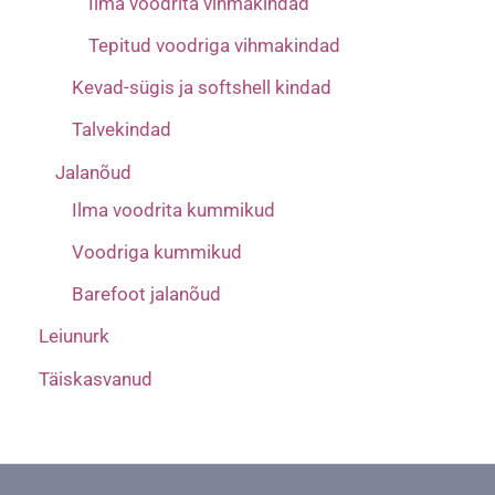
Ilma voodrita vihmakindad
Tepitud voodriga vihmakindad
Kevad-sügis ja softshell kindad
Talvekindad
Jalanõud
Ilma voodrita kummikud
Voodriga kummikud
Barefoot jalanõud
Leiunurk
Täiskasvanud