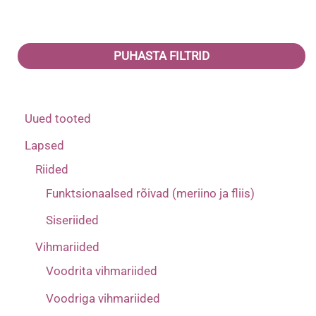
PUHASTA FILTRID
Uued tooted
Lapsed
Riided
Funktsionaalsed rõivad (meriino ja fliis)
Siseriided
Vihmariided
Voodrita vihmariided
Voodriga vihmariided