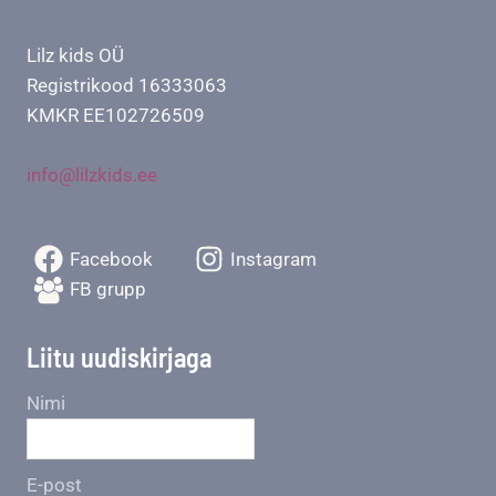
Lilz kids OÜ
Registrikood 16333063
KMKR EE102726509
info@lilzkids.ee
Facebook
Instagram
FB grupp
Liitu uudiskirjaga
Nimi
E-post