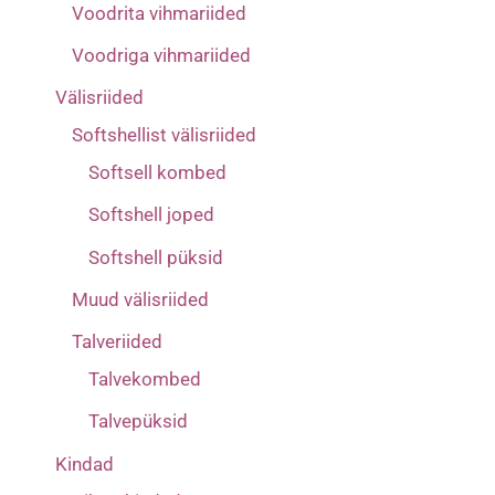
Voodrita vihmariided
32
(4)
Voodriga vihmariided
33
(3)
Välisriided
Softshellist välisriided
Softsell kombed
Softshell joped
Softshell püksid
Muud välisriided
Talveriided
Talvekombed
Talvepüksid
Kindad