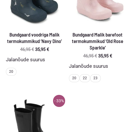
Bundgaard voodriga Malik
Bundgaard Malik barefoot
termokummikud ‘Navy Dino’
termokummikud ‘Old Rose
Sparkle’
Algne
Praegune
46,95
€
35,95
€
hind
hind
Algne
Praegune
46,95
€
35,95
€
Jalanõude suurus
oli:
on:
hind
hind
Jalanõude suurus
46,95 €.
35,95 €.
oli:
on:
20
46,95 €.
35,95 €.
20
22
23
- 33%