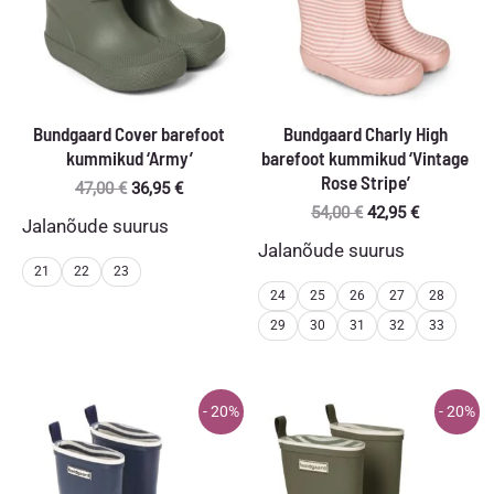
Bundgaard Cover barefoot
Bundgaard Charly High
kummikud ‘Army’
barefoot kummikud ‘Vintage
Rose Stripe’
Algne
Praegune
47,00
€
36,95
€
hind
hind
Algne
Praegune
54,00
€
42,95
€
Jalanõude suurus
oli:
on:
hind
hind
Jalanõude suurus
47,00 €.
36,95 €.
oli:
on:
21
22
23
54,00 €.
42,95 €.
24
25
26
27
28
29
30
31
32
33
- 20%
- 20%