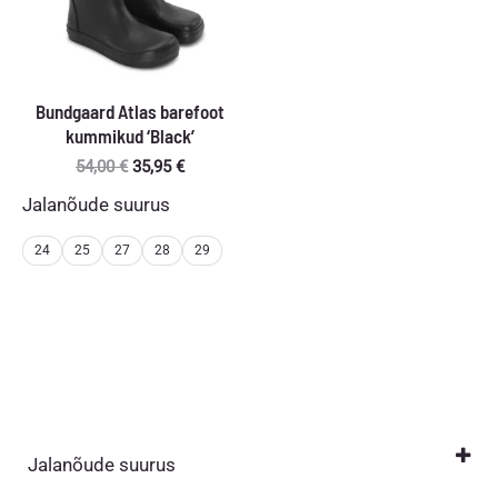
Bundgaard Atlas barefoot
kummikud ‘Black’
Algne
Praegune
54,00
€
35,95
€
hind
hind
Jalanõude suurus
oli:
on:
54,00 €.
35,95 €.
24
25
27
28
29
Jalanõude suurus