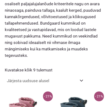
osaliselt paljajalujalanõude kriteeritele nagu on avara
ninaosaga, painduva tallaga, kaalult kerged, puuduvad
kannakõrgendused, võlvitoestused ja kõiksugused
tallapehmendused. Bundgaard kummikud on
kvaliteetsed ja vastupidavad, mis on loodud lastele
mugavust pakkuma. Need kummikud on veekindlad
ning sobivad ideaalselt nii vihmase ilmaga
mängimiseks kui ka matkamiseks ja muudeks
tegevusteks.
Sorditud
Kuvatakse kõik 9 tulemust
uusimate
järgi
- 21%
- 21%