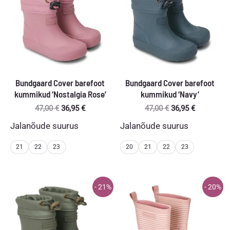
Bundgaard Cover barefoot
Bundgaard Cover barefoot
kummikud ‘Nostalgia Rose’
kummikud ‘Navy’
Algne
Praegune
Algne
Praegune
47,00
€
36,95
€
47,00
€
36,95
€
hind
hind
hind
hind
Jalanõude suurus
Jalanõude suurus
oli:
on:
oli:
on:
47,00 €.
36,95 €.
47,00 €.
36,95 €.
21
22
23
20
21
22
23
- 21%
- 20%