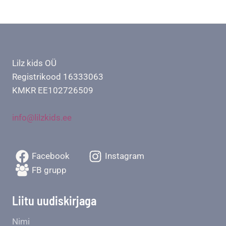
Lilz kids OÜ
Registrikood 16333063
KMKR EE102726509
info@lilzkids.ee
Facebook
Instagram
FB grupp
Liitu uudiskirjaga
Nimi