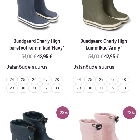
Bundgaard Charly High
Bundgaard Charly High
barefoot kummikud ‘Navy’
kummikud ‘Army’
Algne
Praegune
Algne
Praegune
54,00
€
42,95
€
54,00
€
42,95
€
hind
hind
hind
hind
Jalanõude suurus
Jalanõude suurus
oli:
on:
oli:
on:
54,00 €.
42,95 €.
54,00 €.
42,95 €.
24
25
26
27
28
24
25
26
27
28
29
30
31
32
33
29
30
31
32
33
- 23%
- 23%