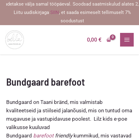
Skip
detakse välja samal tööpäeval. Soodsad saatmiskulud alates 2,59 eu
to
Liitu uudiskirjaga
SIIN
, et saada esimeselt tellimuselt 7%
content
soodustust
0,00
€
Bundgaard barefoot
Bundgaard on Taani bränd, mis valmistab
kvaliteetseid ja stiilseid jalanõusid, mis on tuntud oma
mugavuse ja vastupidavuse poolest. Lilz kids e-poe
valikusse kuuluvad
Bundgaard
barefoot
friendly
kummikud, mis vastavad