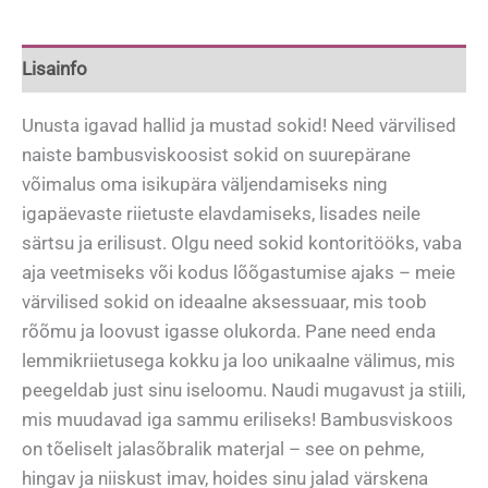
suurus
37-
40
Lisainfo
kogus
Unusta igavad hallid ja mustad sokid! Need värvilised
naiste bambusviskoosist sokid on suurepärane
võimalus oma isikupära väljendamiseks ning
igapäevaste riietuste elavdamiseks, lisades neile
särtsu ja erilisust. Olgu need sokid kontoritööks, vaba
aja veetmiseks või kodus lõõgastumise ajaks – meie
värvilised sokid on ideaalne aksessuaar, mis toob
rõõmu ja loovust igasse olukorda. Pane need enda
lemmikriietusega kokku ja loo unikaalne välimus, mis
peegeldab just sinu iseloomu. Naudi mugavust ja stiili,
mis muudavad iga sammu eriliseks! Bambusviskoos
on tõeliselt jalasõbralik materjal – see on pehme,
hingav ja niiskust imav, hoides sinu jalad värskena