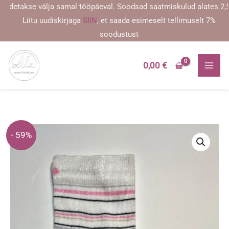
Skip
etakse välja samal tööpäeval. Soodsad saatmiskulud alates 2,59 eu
to
Liitu uudiskirjaga
SIIN
, et saada esimeselt tellimuselt 7%
content
soodustust
0,00
€
- 59%