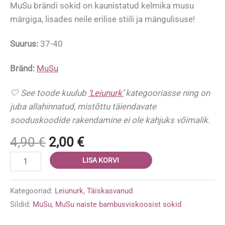
MuSu brändi sokid on kaunistatud kelmika musu
märgiga, lisades neile erilise stiili ja mängulisuse!
Suurus:
37-40
Bränd:
MuSu
🤍 See toode kuulub
‘Leiunurk’
kategooriasse ning on
juba allahinnatud, mistõttu täiendavate
sooduskoodide rakendamine ei ole kahjuks võimalik.
Algne
Praegune
4,90
€
2,00
€
hind
hind
Naiste
LISA KORVI
oli:
on:
bambusviskoosist
4,90 €.
2,00 €.
sokid
Kategooriad:
Leiunurk
,
Täiskasvanud
'Valge
Sildid:
MuSu
,
MuSu naiste bambusviskoosist sokid
MuSu'