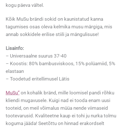
kogu päeva vältel.
Kõik MuSu brändi sokid on kaunistatud kanna
tagumises osas oleva kelmika musu märgiga, mis
annab sokkidele erilise stiili ja mängulisuse!
Lisainfo:
– Universaalne suurus 37-40
– Koostis: 80% bambusviskoos, 15% polüamiid, 5%
elastaan
– Toodetud eritellimusel Lätis
MuSu”
on kohalik bränd, mille loomisel pandi rõhku
kliendi mugavusele. Kuigi nad ei tooda enam uusi
tooteid, on meil võimalus müüa nende viimaseid
tootevarusid. Kvaliteetne kaup ei tohi ju nurka tolmu
koguma jääda! Seetõttu on hinnad erakordselt