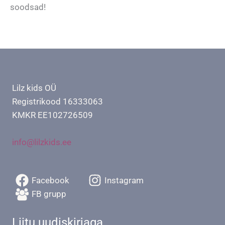
soodsad!
Lilz kids OÜ
Registrikood 16333063
KMKR EE102726509
info@lilzkids.ee
Facebook
Instagram
FB grupp
Liitu uudiskirjaga