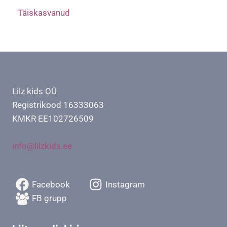
Täiskasvanud
Lilz kids OÜ
Registrikood 16333063
KMKR EE102726509
info@lilzkids.ee
Facebook
Instagram
FB grupp