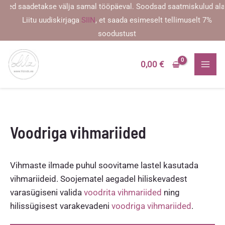
Skip
sed saadetakse välja samal tööpäeval. Soodsad saatmiskulud alates
to
Liitu uudiskirjaga
SIIN
, et saada esimeselt tellimuselt 7%
content
soodustust
0,00
€
Voodriga vihmariided
Vihmaste ilmade puhul soovitame lastel kasutada
vihmariideid. Soojematel aegadel hiliskevadest
varasügiseni valida
voodrita vihmariided
ning
hilissügisest varakevadeni
voodriga vihmariided
.