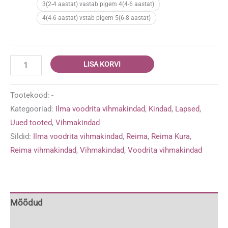
3(2-4 aastat) vastab pigem 4(4-6 aastat)
4(4-6 aastat) vstab pigem 5(6-8 aastat)
Reima
LISA KORVI
Kura
ilma
Tootekood:
-
voodrita
Kategooriad:
Ilma voodrita vihmakindad
,
Kindad
,
Lapsed
,
vihmakindad
Uued tooted
,
Vihmakindad
'Blooming
Sildid:
Ilma voodrita vihmakindad
,
Reima
,
Reima Kura
,
Lilac'
Reima vihmakindad
,
Vihmakindad
,
Voodrita vihmakindad
kogus
Mõõdud
Lisainfo