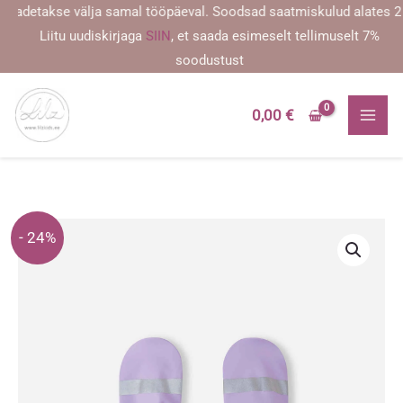
Skip
detakse välja samal tööpäeval. Soodsad saatmiskulud alates 2,59 eu
to
Liitu uudiskirjaga
SIIN
, et saada esimeselt tellimuselt 7%
content
soodustust
0,00
€
- 24%