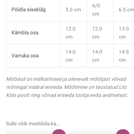
6/0
Pöidla sisekülg
5.0 cm
6.5 c
cm
12.0
12.0
13.0
Kämbla osa
cm
cm
cm
14.0
14.0
14.5
Varruka osa
cm
cm
cm
Mõõdud on indikatiivsed ja olenevalt mõõtjast võivad
mõningal määral erineda. Mõõtmine on teostatud Lilz
Kids poolt ning võivad erineda tootja enda andmetest.
Sulle võib meeldida ka…