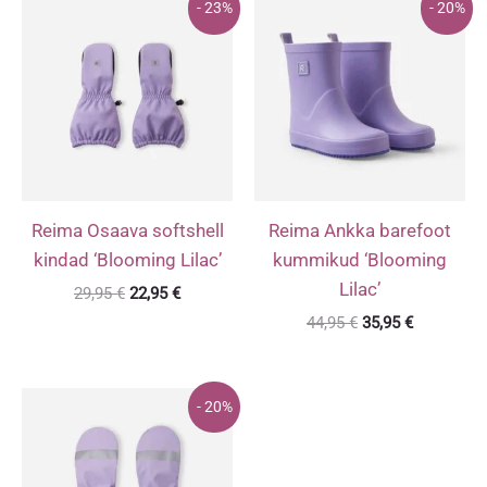
- 23%
- 20%
Reima Osaava softshell
Reima Ankka barefoot
kindad ‘Blooming Lilac’
kummikud ‘Blooming
Lilac’
Algne
Praegune
29,95
€
22,95
€
hind
hind
Algne
Praegune
44,95
€
35,95
€
oli:
on:
hind
hind
29,95 €.
22,95 €.
oli:
on:
44,95 €.
35,95 €.
- 20%