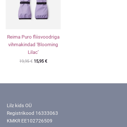
Reima Puro fliisvoodriga
vihmakindad ‘Blooming
Lilac’
Algne
Praegune
19,95
€
15,95
€
hind
hind
oli:
on:
19,95 €.
15,95 €.
Lilz kids OÜ
Registrikood 16333063
KMKR EE102726509