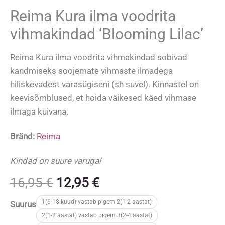
Reima Kura ilma voodrita
vihmakindad ‘Blooming Lilac’
Reima Kura ilma voodrita vihmakindad sobivad
kandmiseks soojemate vihmaste ilmadega
hiliskevadest varasügiseni (sh suvel). Kinnastel on
keevisõmblused, et hoida väikesed käed vihmase
ilmaga kuivana.
Bränd:
Reima
Kindad on suure varuga!
Algne
Praegune
16,95
€
12,95
€
hind
hind
1(6-18 kuud) vastab pigem 2(1-2 aastat)
Suurus
oli:
on:
2(1-2 aastat) vastab pigem 3(2-4 aastat)
16,95 €.
12,95 €.