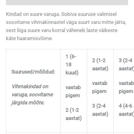
Kindad on suure varuga. Sobiva suuruse valimisel
soovitame vihmakinnastel väga suurt varu mitte jätta,
sest liiga suure varu korral väheneb laste väikeste
käte haaramisvõime.
1 (6-
2 (1-2
3 (2-4
18
aastat)
aastat
Suurused/mõõdud:
kuud)
vastab
vastab
Vihmakindad on
vastab
pigem
pigem
varuga, soovitame
pigem
järgida mõõte.
3 (2-4
4 (4-6
2 (1-2
aastat)
aastat
aastat)