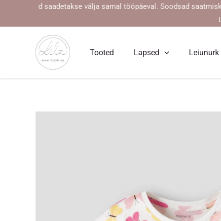
Skip
llimused saadetakse välja samal tööpäeval. Soodsad saatmiskulud a
to
content
Tooted
Lapsed
Leiunurk