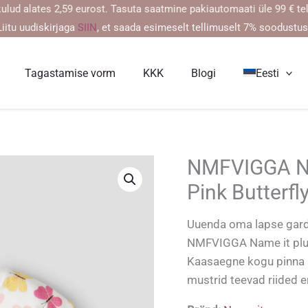
lates 2,59 eurost. Tasuta saatmine pakiautomaati üle 99 € tellimu
Liitu uudiskirjaga
SIIN
, et saada esimeselt tellimuselt 7% soodustus
Tagastamise vorm
KKK
Blogi
Eesti
NMFVIGGA Nam
Pink Butterfly
Uuenda oma lapse garder
NMFVIGGA Name it pluu
Kaasaegne kogu pinna ka
mustrid teevad riided er