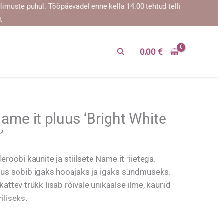
ste puhul. Tööpäevadel enne kella 14.00 tehtud tellimused saadetak
t
Search
0,00
€
e it pluus ‘Bright White
’
oobi kaunite ja stiilsete Name it riietega.
s sobib igaks hooajaks ja igaks sündmuseks.
ttev trükk lisab rõivale unikaalse ilme, kaunid
iliseks.