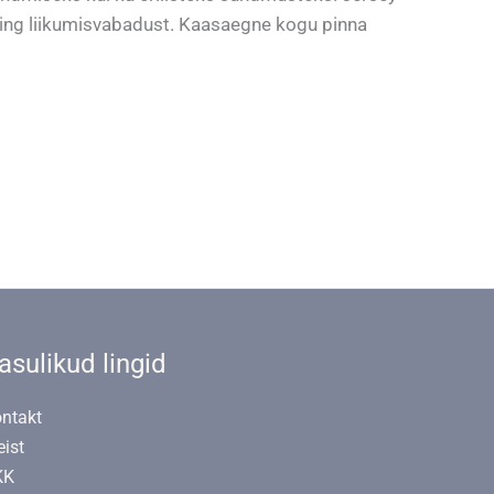
ning liikumisvabadust. Kaasaegne kogu pinna
asulikud lingid
ntakt
ist
KK