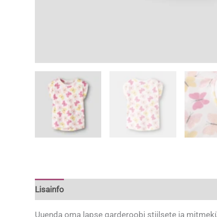
Lisainfo
Uuenda oma lapse garderoobi stiilsete ja mitmekü