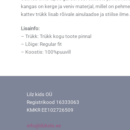
kangas on kerge ja veniv materjal, millel on peh
kattev trükk lisab rõivale ainulaadse ja stiilse ilme.
Lisainfo:
– Trükk: Trükk kogu toote pinnal
– Lõige: Regular fit
– Koostis: 100%puuvill
Lilz kids OÜ
Registrikood 16333063
KMKR EE102726509
info@lilzkids.ee