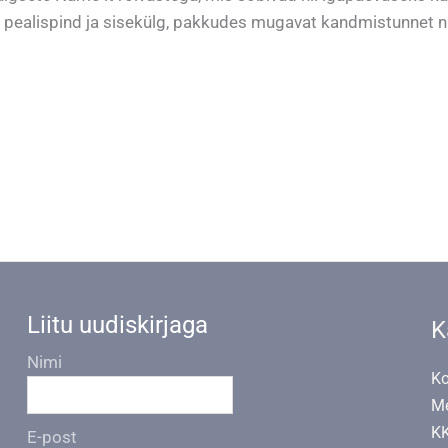
me pealispind ja sisekülg, pakkudes mugavat kandmistunnet 
Liitu uudiskirjaga
K
Nimi
Ko
Me
K
E-post