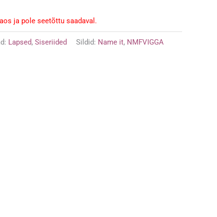
laos ja pole seetõttu saadaval.
ad:
Lapsed
,
Siseriided
Sildid:
Name it
,
NMFVIGGA