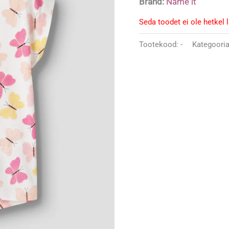
Bränd:
Name it
Seda toodet ei ole hetkel 
Tootekood:
-
Kategoori