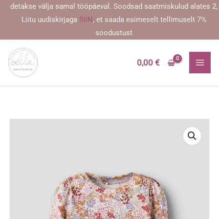
Skip
aadetakse välja samal tööpäeval. Soodsad saatmiskulud alates 2,59 
to
Liitu uudiskirjaga
SIIN
, et saada esimeselt tellimuselt 7%
content
soodustust
0,00
€