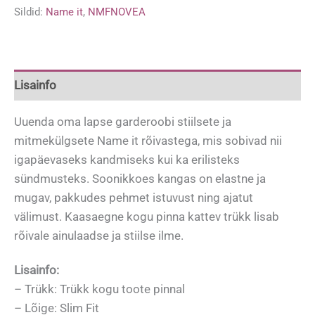
Sildid:
Name it
,
NMFNOVEA
Lisainfo
Uuenda oma lapse garderoobi stiilsete ja
mitmekülgsete Name it rõivastega, mis sobivad nii
igapäevaseks kandmiseks kui ka erilisteks
sündmusteks. Soonikkoes kangas on elastne ja
mugav, pakkudes pehmet istuvust ning ajatut
välimust. Kaasaegne kogu pinna kattev trükk lisab
rõivale ainulaadse ja stiilse ilme.
Lisainfo:
– Trükk: Trükk kogu toote pinnal
– Lõige: Slim Fit