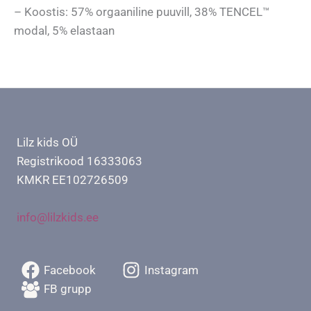
– Koostis: 57% orgaaniline puuvill, 38% TENCEL™
modal, 5% elastaan
Lilz kids OÜ
Registrikood 16333063
KMKR EE102726509
info@lilzkids.ee
Facebook
Instagram
FB grupp