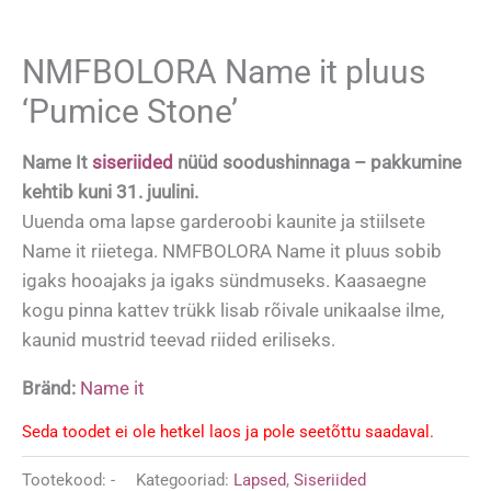
NMFBOLORA Name it pluus
‘Pumice Stone’
Name It
siseriided
nüüd soodushinnaga – pakkumine
kehtib kuni 31. juulini.
Uuenda oma lapse garderoobi kaunite ja stiilsete
Name it riietega. NMFBOLORA Name it pluus sobib
igaks hooajaks ja igaks sündmuseks. Kaasaegne
kogu pinna kattev trükk lisab rõivale unikaalse ilme,
kaunid mustrid teevad riided eriliseks.
Bränd:
Name it
Seda toodet ei ole hetkel laos ja pole seetõttu saadaval.
Tootekood:
-
Kategooriad:
Lapsed
,
Siseriided