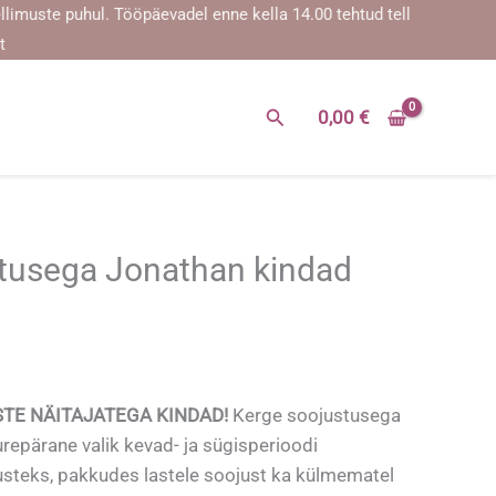
te puhul. Tööpäevadel enne kella 14.00 tehtud tellimused saadetak
t
Search
0,00
€
tusega Jonathan kindad
STE NÄITAJATEGA KINDAD!
Kerge soojustusega
repärane valik kevad- ja sügisperioodi
steks, pakkudes lastele soojust ka külmematel