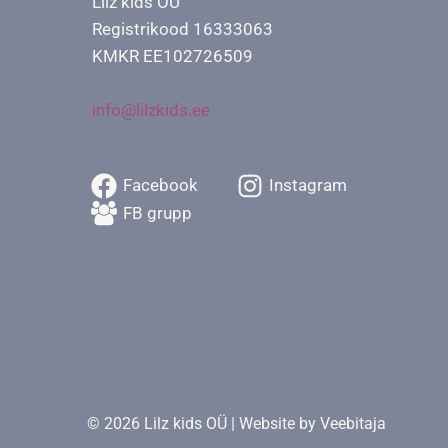
Lilz kids OÜ
Registrikood 16333063
KMKR EE102726509
info@lilzkids.ee
Facebook
Instagram
FB grupp
© 2026 Lilz kids OÜ | Website by
Veebitaja