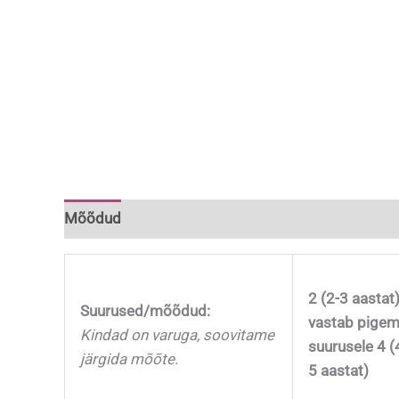
Mõõdud
Lisainfo
2 (2-3 aastat
Suurused/mõõdud:
vastab pige
Kindad on varuga, soovitame
suurusele 4 (
järgida mõõte.
5 aastat)