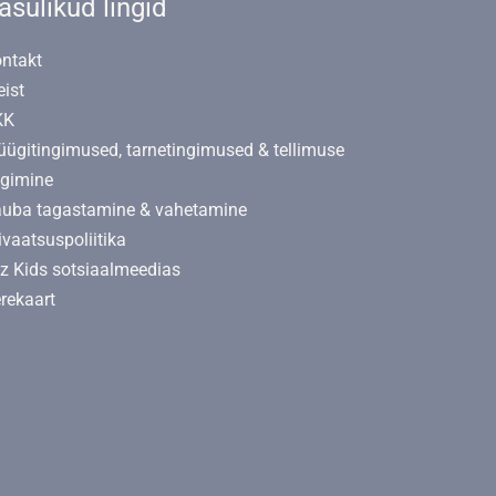
asulikud lingid
ntakt
ist
KK
ügitingimused, tarnetingimused & tellimuse
lgimine
uba tagastamine & vahetamine
ivaatsuspoliitika
lz Kids sotsiaalmeedias
rekaart