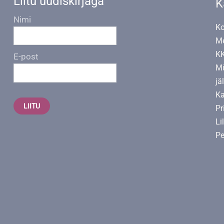
Liitu uudiskirjaga
K
Nimi
Ko
Me
K
E-post
Mü
jä
Ka
LIITU
Pr
Li
Pe