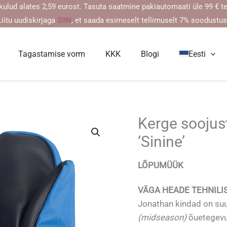
lates 2,59 eurost. Tasuta saatmine pakiautomaati üle 99 € tellimus
Liitu uudiskirjaga
SIIN
, et saada esimeselt tellimuselt 7% soodustus
Tagastamise vorm
KKK
Blogi
Eesti
Kerge soojus
‘Sinine’
LÕPUMÜÜK
VÄGA HEADE TEHNILI
Jonathan kindad on suu
(midseason)
õuetegevu