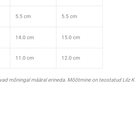
5.5 cm
5.5 cm
14.0 cm
15.0 cm
11.0 cm
12.0 cm
ivad mõningal määral erineda.
Mõõtmine on teostatud Lilz Ki