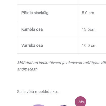
Pöidla sisekülg
5.0 cm
Kämbla osa
13.5cm
Varruka osa
10.0 cm
Mõõdud on indikatiivsed ja olenevalt mõõtjast võ
andmetest.
Sulle võib meeldida ka…
- 25%