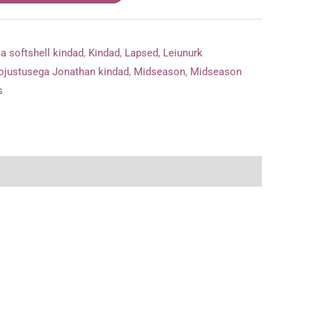
a softshell kindad
,
Kindad
,
Lapsed
,
Leiunurk
ojustusega Jonathan kindad
,
Midseason
,
Midseason
s