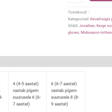
soojustusega
Jonathan
Tootekood:
-
kindad
Kategooriad:
Kevad-sügis j
'Sinine'
Sildid:
Jonathan
,
Kerge so
kogus
gloves
,
Midseason mitten
)
4 (4-5 aastat)
6 (6-7 aastat)
m
vastab pigem
vastab pigem
4-
suurusele 6 (6-
suurusele 8 (8-
7 aastat)
9 aastat)