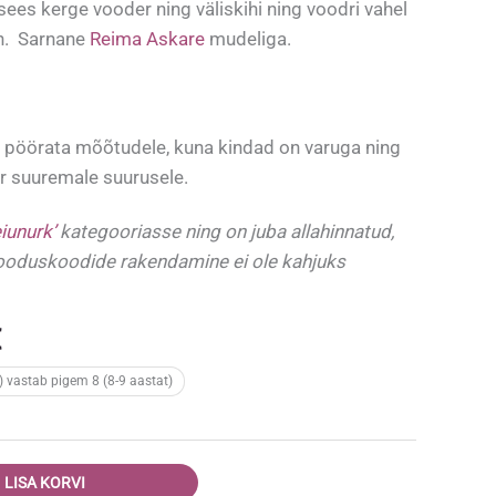
sees kerge vooder ning väliskihi ning voodri vahel
n. Sarnane
Reima Askare
mudeliga.
pöörata mõõtudele, kuna kindad on varuga ning
 suuremale suurusele.
eiunurk’
kategooriasse ning on juba allahinnatud,
ooduskoodide rakendamine ei ole kahjuks
Praegune
€
hind
) vastab pigem 8 (8-9 aastat)
on:
.
12,95 €.
LISA KORVI