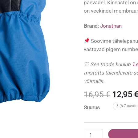
päevadel. Kinnastel on 
on veekindel membraa
Brand:
Jonathan
Soovime tähelepanu 
vastavad pigem number
🤍 See toode kuulub
‘L
mistõttu täiendavate s
võimalik.
Algne
16,95
€
12,95
hind
6 (6-7 aastat
Suurus
oli:
16,95 €
Kerge