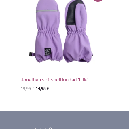
Jonathan softshell kindad ‘Lilla’
Algne
Praegune
19,95
€
14,95
€
hind
hind
oli:
on:
19,95 €.
14,95 €.